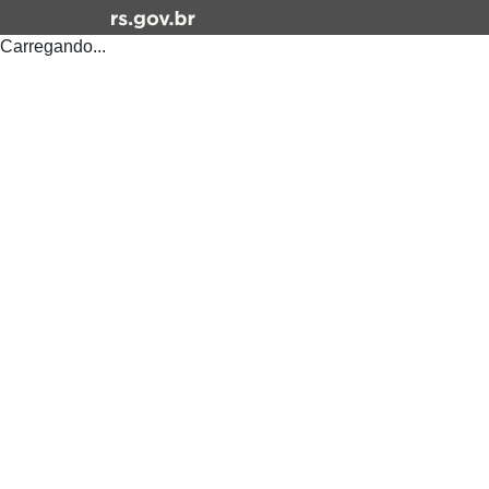
Carregando...