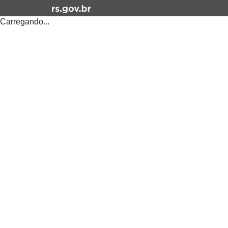
Carregando...